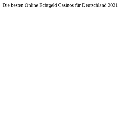
Die besten Online Echtgeld Casinos für Deutschland 2021