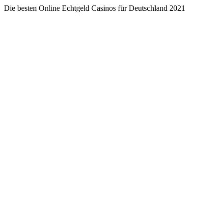
Die besten Online Echtgeld Casinos für Deutschland 2021