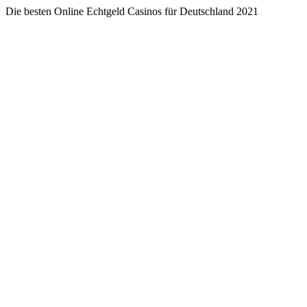
Die besten Online Echtgeld Casinos für Deutschland 2021