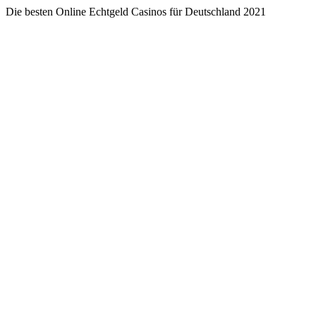
Die besten Online Echtgeld Casinos für Deutschland 2021