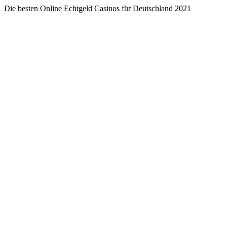
Die besten Online Echtgeld Casinos für Deutschland 2021