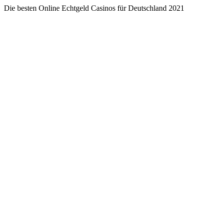
Die besten Online Echtgeld Casinos für Deutschland 2021