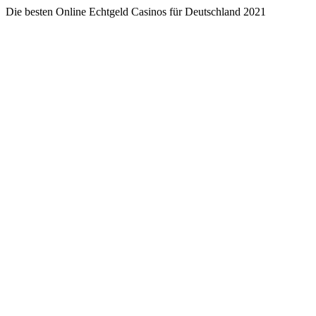
Die besten Online Echtgeld Casinos für Deutschland 2021