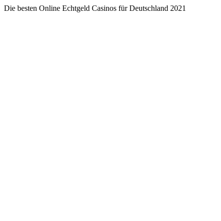
Die besten Online Echtgeld Casinos für Deutschland 2021