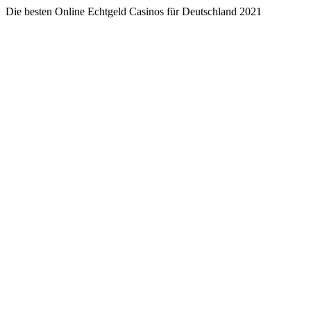
Die besten Online Echtgeld Casinos für Deutschland 2021