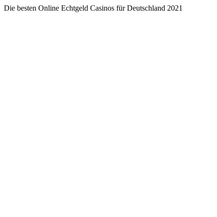
Die besten Online Echtgeld Casinos für Deutschland 2021