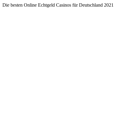
Die besten Online Echtgeld Casinos für Deutschland 2021