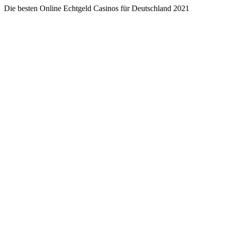
Die besten Online Echtgeld Casinos für Deutschland 2021