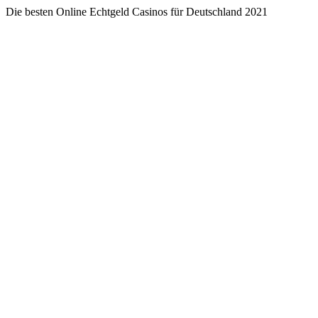
Die besten Online Echtgeld Casinos für Deutschland 2021