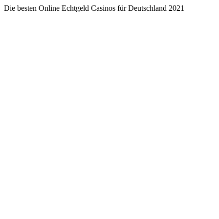
Die besten Online Echtgeld Casinos für Deutschland 2021