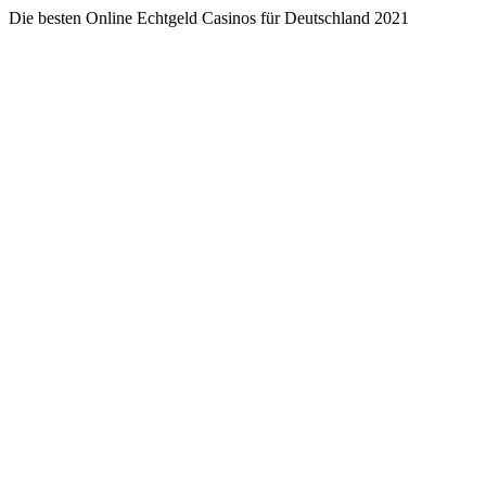
Die besten Online Echtgeld Casinos für Deutschland 2021