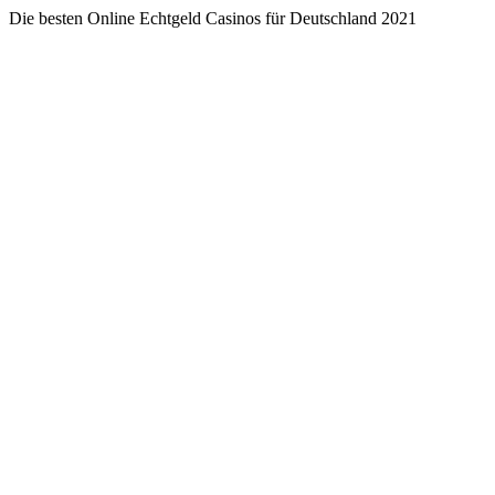
Die besten Online Echtgeld Casinos für Deutschland 2021