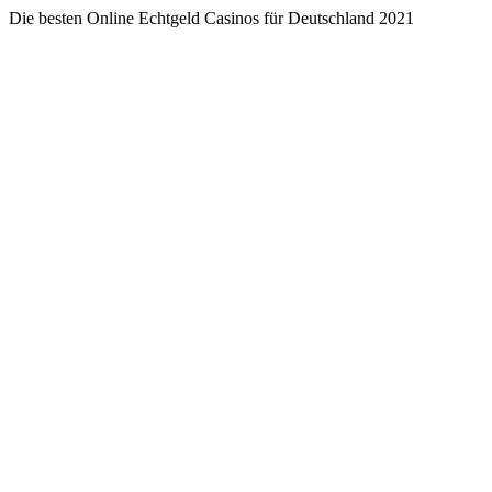
Die besten Online Echtgeld Casinos für Deutschland 2021