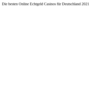
Die besten Online Echtgeld Casinos für Deutschland 2021