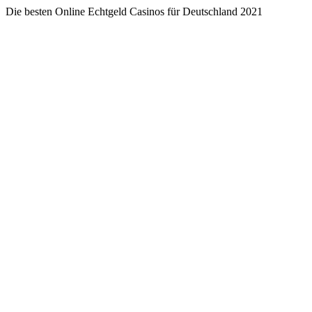
Die besten Online Echtgeld Casinos für Deutschland 2021