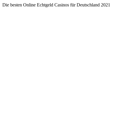
Die besten Online Echtgeld Casinos für Deutschland 2021