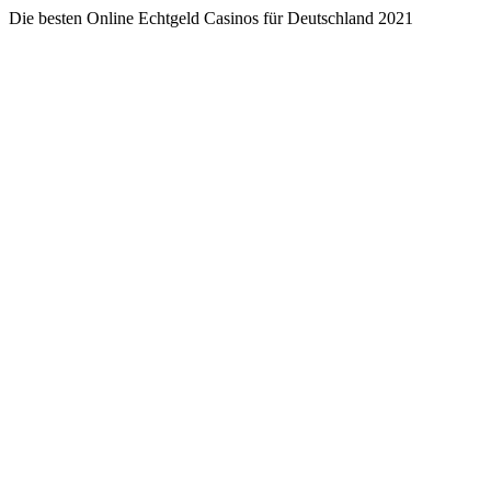
Die besten Online Echtgeld Casinos für Deutschland 2021