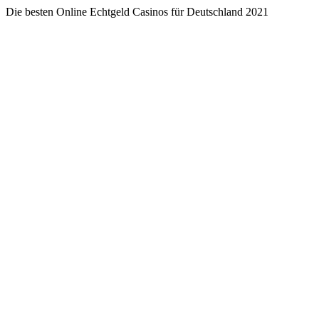
Die besten Online Echtgeld Casinos für Deutschland 2021